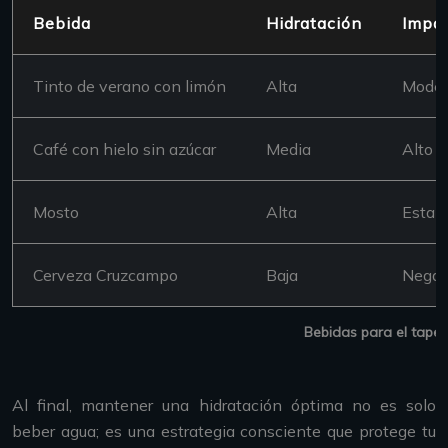
Bebida
Hidratación
Impac
Tinto de verano con limón
Alta
Moder
Café con hielo sin azúcar
Media
Alto (
Mosto
Alta
Estab
Cerveza Cruzcampo
Baja
Negati
Bebidas para el tapeo 
Al final, mantener una hidratación óptima no es solo
beber agua; es una estrategia consciente que protege tu